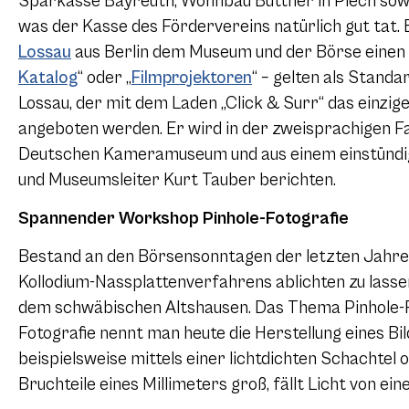
Sparkasse Bayreuth, Wohnbau Büttner in Plech sowie
was der Kasse des Fördervereins natürlich gut ta
Lossau
aus Berlin dem Museum und der Börse einen 
Katalog
“ oder „
Filmprojektoren
“ – gelten als Stand
Lossau, der mit dem Laden „Click & Surr“ das einzige
angeboten werden. Er wird in der zweisprachigen Fa
Deutschen Kameramuseum und aus einem einstündige
und Museumsleiter Kurt Tauber berichten.
Spannender Workshop Pinhole-Fotografie
Bestand an den Börsensonntagen der letzten Jahre f
Kollodium-Nassplattenverfahrens ablichten zu lasse
dem schwäbischen Altshausen. Das Thema Pinhole-Fot
Fotografie nennt man heute die Herstellung eines Bi
beispielsweise mittels einer lichtdichten Schachtel
Bruchteile eines Millimeters groß, fällt Licht von ei