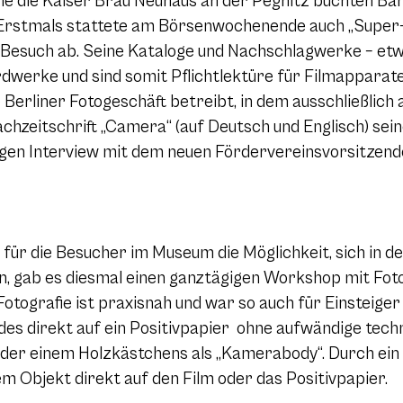
 die Kaiser Bräu Neuhaus an der Pegnitz buchten Bann
t. Erstmals stattete am Börsenwochenende auch „Super
Besuch ab. Seine Kataloge und Nachschlagwerke – etw
ardwerke und sind somit Pflichtlektüre für Filmapparat
 Berliner Fotogeschäft betreibt, in dem ausschließlich
chzeitschrift „Camera“ (auf Deutsch und Englisch) sei
n Interview mit dem neuen Fördervereinsvorsitzende
ür die Besucher im Museum die Möglichkeit, sich in de
n, gab es diesmal einen ganztägigen Workshop mit Fot
ografie ist praxisnah und war so auch für Einsteiger
ldes direkt auf ein Positivpapier ohne aufwändige tech
 oder einem Holzkästchens als „Kamerabody“. Durch ein 
nem Objekt direkt auf den Film oder das Positivpapier.