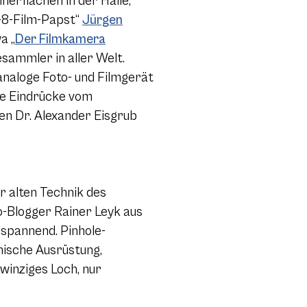
erflächen in der Halle,
-8-Film-Papst“
Jürgen
a „
Der Filmkamera
esammler in aller Welt.
 analoge Foto- und Filmgerät
ne Eindrücke vom
n Dr. Alexander Eisgrub
r alten Technik des
o-Blogger Rainer Leyk aus
 spannend. Pinhole-
nische Ausrüstung,
winziges Loch, nur