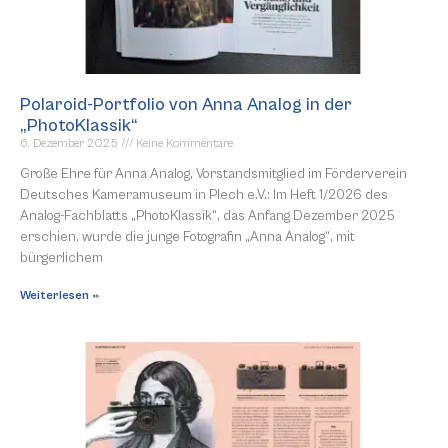
Polaroid-Portfolio von Anna Analog in der
„PhotoKlassik“
6. Dezember 2025
Keine Kommentare
Große Ehre für Anna Analog, Vorstandsmitglied im Förderverein
Deutsches Kameramuseum in Plech e.V.: Im Heft 1/2026 des
Analog-Fachblatts „PhotoKlassik“, das Anfang Dezember 2025
erschien, wurde die junge Fotografin „Anna Analog“, mit
bürgerlichem
Weiterlesen »