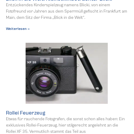
Entzückendes Kinderspielzeug namens Blicki, von einem
Fotofreund vor Jahren aus dem Sperrmüll gefischt in Frankfurt am
Main, dem Sitz der Firma „Blick in die Welt“.
Weiterlesen »
Rollei Feuerzeug
Etwas für rauchende Fotografen, die sonst schon alles haben: Ein
exklusives Rollei-Feuerzeug, hier stilgerecht angelehnt an die
Rollei XF 35. Vermutlich stammt das Teil aus