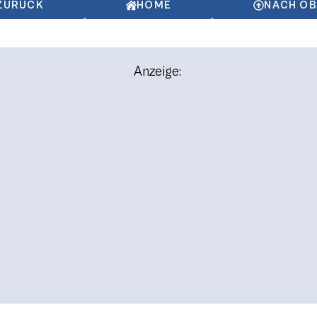
ZURÜCK
HOME
NACH O
Anzeige: