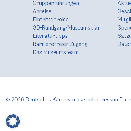
Gruppenführungen
Aktue
Anreise
Gesc
Eintrittspreise
Mitgl
3D-Rundgang/Museumsplan
Spen
Literaturtipps
Satz
Barrierefreier Zugang
Daten
Das Museumsteam
© 2026 Deutsches Kameramuseum
Impressum
Date