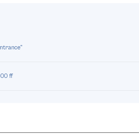
entrance"
800 ff