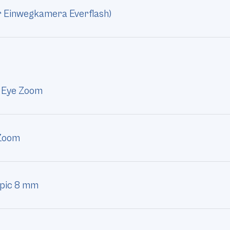
ür Einwegkamera Everflash)
c Eye Zoom
 Zoom
mpic 8 mm