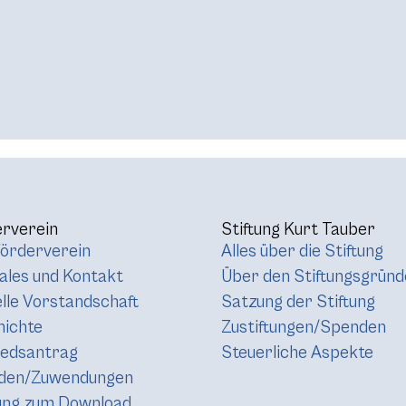
rverein
Stiftung Kurt Tauber
örderverein
Alles über die Stiftung
les und Kontakt
Über den Stiftungsgründ
lle Vorstandschaft
Satzung der Stiftung
hichte
Zustiftungen/Spenden
iedsantrag
Steuerliche Aspekte
den/Zuwendungen
ung zum Download