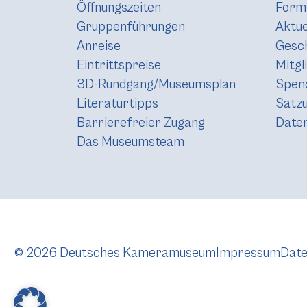
Öffnungszeiten
Forma
Gruppenführungen
Aktue
Anreise
Gesc
Eintrittspreise
Mitgl
3D-Rundgang/Museumsplan
Spen
Literaturtipps
Satz
Barrierefreier Zugang
Daten
Das Museumsteam
© 2026 Deutsches Kameramuseum
Impressum
Date