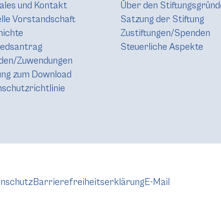
les und Kontakt
Über den Stiftungsgründ
lle Vorstandschaft
Satzung der Stiftung
hichte
Zustiftungen/Spenden
iedsantrag
Steuerliche Aspekte
den/Zuwendungen
ung zum Download
schutzrichtlinie
nschutz
Barrierefreiheitserklärung
E-Mail