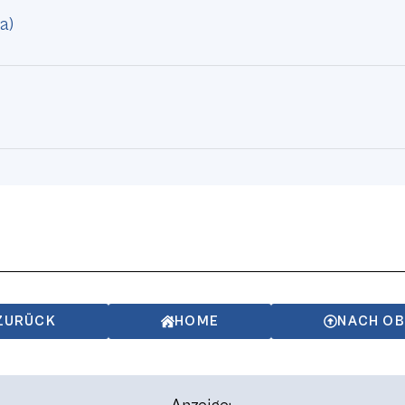
a)
ZURÜCK
HOME
NACH O