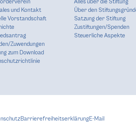
örderverein
Alles über die Stiftung
les und Kontakt
Über den Stiftungsgründ
lle Vorstandschaft
Satzung der Stiftung
hichte
Zustiftungen/Spenden
iedsantrag
Steuerliche Aspekte
den/Zuwendungen
ung zum Download
schutzrichtlinie
nschutz
Barrierefreiheitserklärung
E-Mail