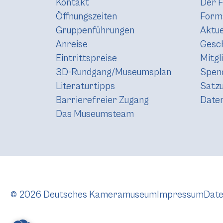
Kontakt
Der F
Öffnungszeiten
Forma
Gruppenführungen
Aktue
Anreise
Gesc
Eintrittspreise
Mitgl
3D-Rundgang/Museumsplan
Spen
Literaturtipps
Satz
Barrierefreier Zugang
Daten
Das Museumsteam
© 2026 Deutsches Kameramuseum
Impressum
Date