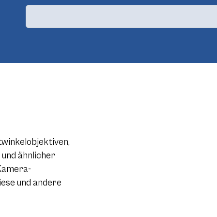
inkelobjektiven,
und ähnlicher
 Kamera-
iese und andere