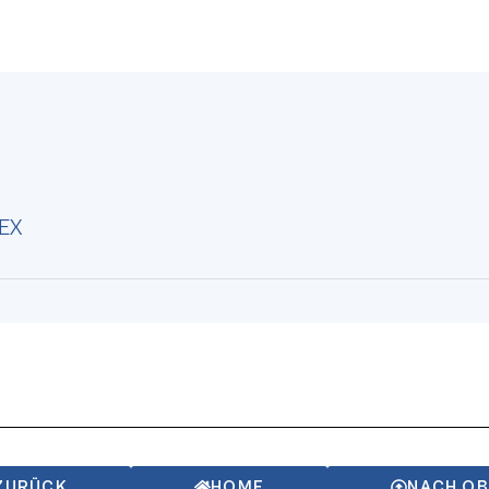
 EX
ZURÜCK
HOME
NACH O