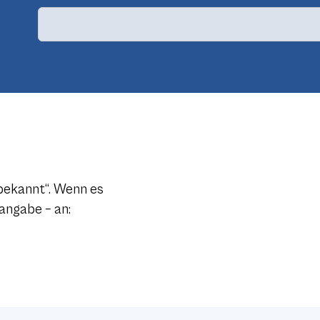
nbekannt“. Wenn es
angabe – an: