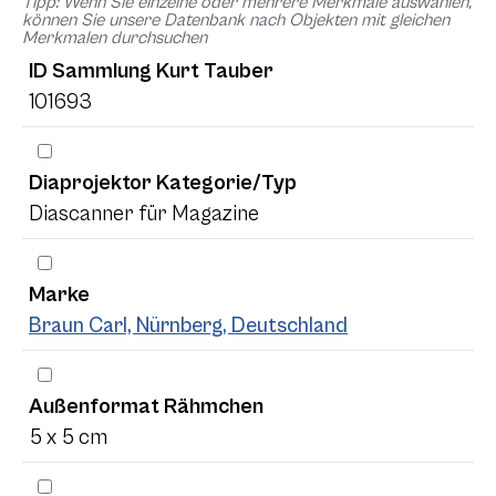
Tipp: Wenn Sie einzelne oder mehrere Merkmale auswählen,
können Sie unsere Datenbank nach Objekten mit gleichen
Merkmalen durchsuchen
ID Sammlung Kurt Tauber
101693
Diaprojektor Kategorie/Typ
Diascanner für Magazine
Marke
Braun Carl, Nürnberg, Deutschland
Außenformat Rähmchen
5 x 5 cm