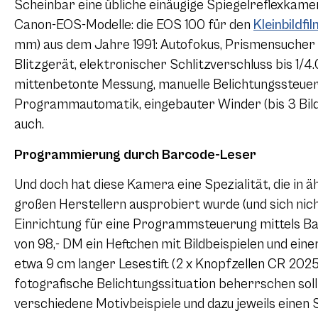
Scheinbar eine übliche einäugige Spiegelreflexkamer
Canon-EOS-Modelle: die EOS 100 für den
Kleinbildfi
mm) aus dem Jahre 1991: Autofokus, Prismensucher
Blitzgerät, elektronischer Schlitzverschluss bis 1/
mittenbetonte Messung, manuelle Belichtungssteueru
Programmautomatik, eingebauter Winder (bis 3 Bilde
auch.
Programmierung durch Barcode-Leser
Und doch hat diese Kamera eine Spezialität, die in 
großen Herstellern ausprobiert wurde (und sich nic
Einrichtung für eine Programmsteuerung mittels B
von 98,- DM ein Heftchen mit Bildbeispielen und eine
etwa 9 cm langer Lesestift (2 x Knopfzellen CR 2025
fotografische Belichtungssituation beherrschen soll
verschiedene Motivbeispiele und dazu jeweils einen 