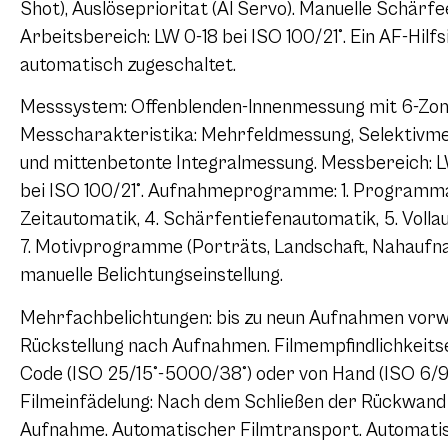
Shot), Auslöseprioritat (Al Servo). Manuelle Schärfe
Arbeitsbereich: LW 0-18 bei ISO 100/21°. Ein AF-Hilfs
automatisch zugeschaltet.
Messsystem: Offenblenden-lnnenmessung mit 6-Zonen
Messcharakteristika: Mehrfeldmessung, Selektivme
und mittenbetonte Integralmessung. Messbereich: LW
bei ISO 100/21°. Aufnahmeprogramme: 1. Programmau
Zeitautomatik, 4. Schärfentiefenautomatik, 5. Voll
7. Motivprogramme (Porträts, Landschaft, Nahaufnahm
manuelle Belichtungseinstellung.
Mehrfachbelichtungen: bis zu neun Aufnahmen vorw
Rückstellung nach Aufnahmen. Filmempfindlichkeitse
Code (ISO 25/15°-5000/38°) oder von Hand (ISO 6/
Filmeinfädelung: Nach dem Schließen der Rückwand 
Aufnahme. Automatischer Filmtransport. Automati