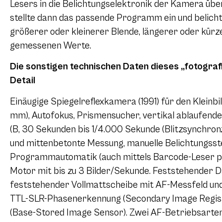
Lesers in die Belichtungselektronik der Kamera üb
stellte dann das passende Programm ein und belic
größerer oder kleinerer Blende, längerer oder kür
gemessenen Werte.
Die sonstigen technischen Daten dieses „fotogr
Detail
Einäugige Spiegelreflexkamera (1991) für den Klein
mm), Autofokus, Prismensucher, vertikal ablaufende
(B, 30 Sekunden bis 1/4.000 Sekunde (Blitzsynchronz
und mittenbetonte Messung, manuelle Belichtungsste
Programmautomatik (auch mittels Barcode-Leser p
Motor mit bis zu 3 Bilder/Sekunde. Feststehender
feststehender Vollmattscheibe mit AF-Messfeld und
TTL-SLR-Phasenerkennung (Secondary Image Regist
(Base-Stored Image Sensor). Zwei AF-Betriebsarten