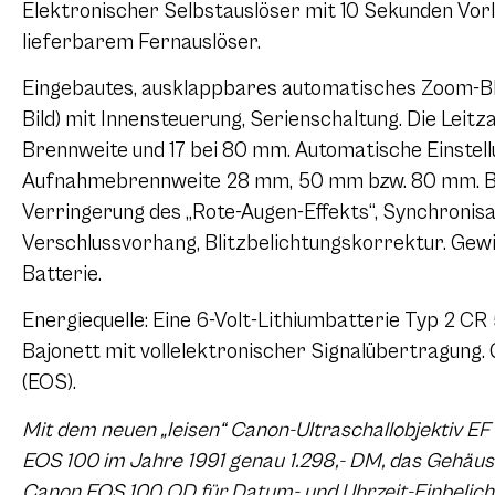
Elektronischer Selbstauslöser mit 10 Sekunden Vorl
lieferbarem Fernauslöser.
Eingebautes, ausklappbares automatisches Zoom-Bl
Bild) mit Innensteuerung, Serienschaltung. Die Leitza
Brennweite und 17 bei 80 mm. Automatische Einstel
Aufnahmebrennweite 28 mm, 50 mm bzw. 80 mm. Bli
Verringerung des „Rote-Augen-Effekts“, Synchronisa
Verschlussvorhang, Blitzbelichtungskorrektur. Gew
Batterie.
Energiequelle: Eine 6-Volt-Lithiumbatterie Typ 2 CR
Bajonett mit vollelektronischer Signalübertragung.
(EOS).
Mit dem neuen „leisen“ Canon-Ultraschallobjektiv E
EOS 100 im Jahre 1991 genau 1.298,- DM, das Gehäuse
Canon EOS 100 QD für Datum- und Uhrzeit-Einbelicht