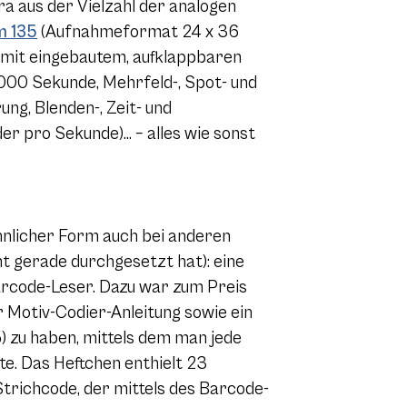
a aus der Vielzahl der analogen
lm 135
(Aufnahmeformat 24 x 36
 mit eingebautem, aufklappbaren
4.000 Sekunde, Mehrfeld-, Spot- und
ng, Blenden-, Zeit- und
r pro Sekunde)… – alles wie sonst
ähnlicher Form auch bei anderen
ht gerade durchgesetzt hat): eine
arcode-Leser. Dazu war zum Preis
r Motiv-Codier-Anleitung sowie ein
) zu haben, mittels dem man jede
te. Das Heftchen enthielt 23
Strichcode, der mittels des Barcode-