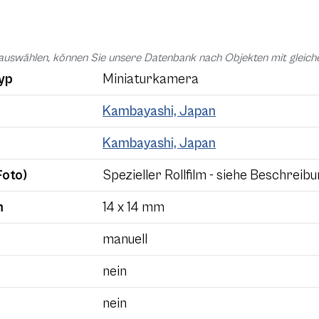
auswählen, können Sie unsere Datenbank nach Objekten mit glei
yp
Miniaturkamera
Kambayashi, Japan
Kambayashi, Japan
Foto)
Spezieller Rollfilm - siehe Beschreib
m
14 x 14 mm
manuell
nein
nein