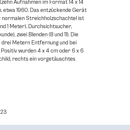
 (zehn Aufnahmen im Format 14 x 14
an, etwa 1960. Das entzückende Gerät
z normalen Streichholzschachtel ist
and 1 Meter), Durchsichtsucher,
de), zwei Blenden (8 und 11). Die
 drei Metern Entfernung und bei
 Positiv wurden 4 x 4 cm oder 6 x 6
hild, rechts ein vorgetäuschtes
023