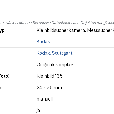
auswählen, können Sie unsere Datenbank nach Objekten mit glei
yp
Kleinbildsucherkamera, Messsuche
Kodak
Kodak, Stuttgart
Originalexemplar
Foto)
Kleinbild 135
m
24 x 36 mm
manuell
ja