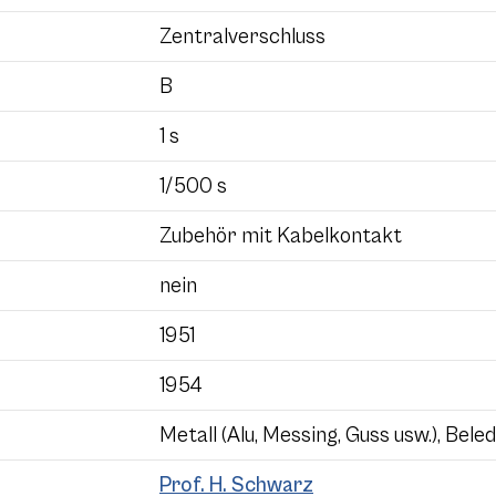
Zentralverschluss
B
1 s
1/500 s
Zubehör mit Kabelkontakt
nein
1951
1954
Metall (Alu, Messing, Guss usw.), Bele
Prof. H. Schwarz