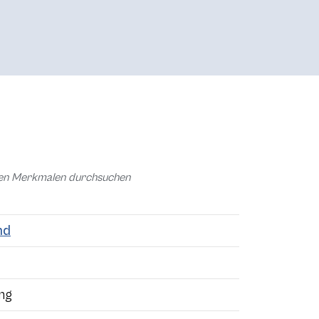
chen Merkmalen durchsuchen
nd
ung