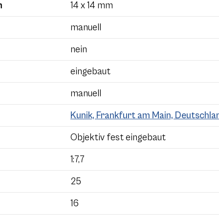
m
14 x 14 mm
manuell
nein
eingebaut
manuell
Kunik, Frankfurt am Main, Deutschla
Objektiv fest eingebaut
1:7,7
25
16