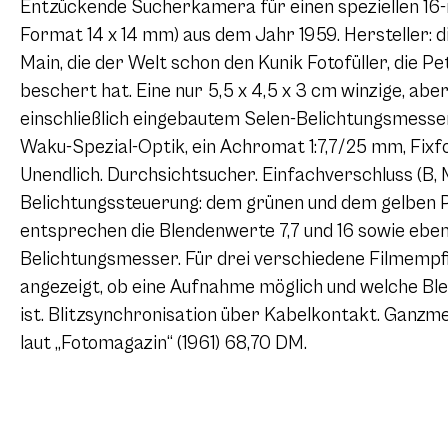
Entzückende Sucherkamera für einen speziellen 16-
Format 14 x 14 mm) aus dem Jahr 1959. Hersteller: 
Main, die der Welt schon den Kunik Fotofüller, die P
beschert hat. Eine nur 5,5 x 4,5 x 3 cm winzige, abe
einschließlich eingebautem Selen-Belichtungsmesser
Waku-Spezial-Optik, ein Achromat 1:7,7/25 mm, Fixf
Unendlich. Durchsichtsucher. Einfachverschluss (B,
Belichtungssteuerung: dem grünen und dem gelben 
entsprechen die Blendenwerte 7,7 und 16 sowie ebe
Belichtungsmesser. Für drei verschiedene Filmempfi
angezeigt, ob eine Aufnahme möglich und welche Ble
ist. Blitzsynchronisation über Kabelkontakt. Ganzm
laut „Fotomagazin“ (1961) 68,70 DM.