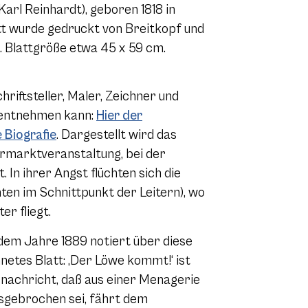
arl Reinhardt), geboren 1818 in
tt wurde gedruckt von Breitkopf und
g. Blattgröße etwa 45 x 59 cm.
riftsteller, Maler, Zeichner und
t entnehmen kann:
Hier der
 Biografie
. Dargestellt wird das
hrmarktveranstaltung, bei der
In ihrer Angst flüchten sich die
nten im Schnittpunkt der Leitern), wo
r fliegt.
 dem Jahre 1889 notiert über diese
hnetes Blatt: ‚Der Löwe kommt!‘ ist
nachricht, daß aus einer Menagerie
sgebrochen sei, fährt dem