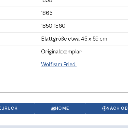
1850
1865
1850-1860
Blattgröße etwa 45 x 59 cm
Originalexemplar
Wolfram Friedl
ZURÜCK
HOME
NACH O