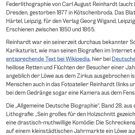
Federlithographie von Carl August Reinhardt (auch: K
Dresden, gestorben 1877 in Kötschenbroda. Das Bla
Härtel, Leipzig, für den Verlag Georg Wigand, Leipzi
Erschienen zwischen 1850 und 1865.
Reinhardt war ein seinerzeit durchaus bekannter Sch
Karikaturist, wie man seinen Biografien im Interne
entsprechende Text bei Wikipedia
, hier bei
Deutsche
heillose Retten und Flüchten der Besucher einer Ja
angeblich der Löwe aus dem Zirkus ausgebrochen ist. 
Menschen auch in das Fotoatelier Reinhardt (links u
bei dem Gedränge sogar eine Kamera aus dem Fenste
Die „Allgemeine Deutsche Biographie“, Band 28, aus
Lithografie: „Sein großes für den Holzschnitt gezeic
eine drastisch-muthwillige Komödie: Die Schreckens
auf einem kleinstädtischen Jahrmarkte ein Löwe au