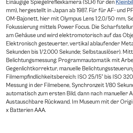
Einäugige Spiegelreflexkamera (SLR) für den
Kleinbi
mm), hergestellt in Japan ab 1987. Für für AF- und
OM-Bajonett, hier mit Olympus Lens 1:2,0/50 mm, S
Fokussierung mittels Power Focus. Die Scharfstellun
am Gehäuse und wird elektromotorisch auf das Obj
Elektronisch gesteuerter, vertikal ablaufender Meta
Sekunden bis 1/2.000 Sekunde; Selbstauslöser). Mitt
Belichtungsmessung; Programmautomatik mit Arbeit
Gegenlichtkorrektur, manuelle Belichtungssteuerun
Filmempfindlichkeitsbereich: ISO 25/15° bis ISO 320
Messung in der Filmebene, Synchronzeit 1/80 Sekun
automatisch zum ersten Bild, dann nach manueller A
Austauschbare Rückwand. Im Museum mit der Origi
x Batterien AAA.