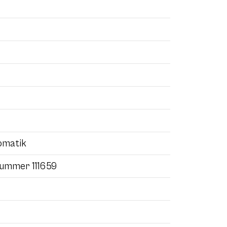
omatik
nummer 111659