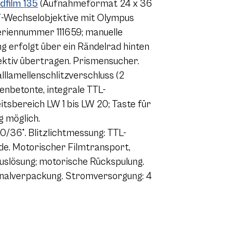
ldfilm 135
(Aufnahmeformat 24 x 36
 PF-Wechselobjektive mit Olympus
eriennummer 111659; manuelle
g erfolgt über ein Rändelrad hinten
ektiv übertragen. Prismensucher.
lllamellenschlitzverschluss (2
enbetonte, integrale TTL-
sbereich LW 1 bis LW 20; Taste für
g möglich.
0/36°. Blitzlichtmessung: TTL-
de. Motorischer Filmtransport,
uslösung; motorische Rückspulung.
nalverpackung. Stromversorgung: 4