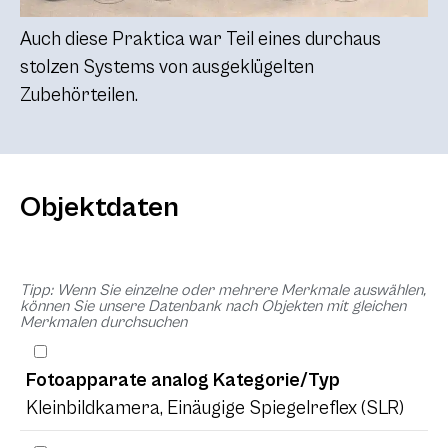
Auch diese Praktica war Teil eines durchaus
stolzen Systems von ausgeklügelten
Zubehörteilen.
Objektdaten
Tipp: Wenn Sie einzelne oder mehrere Merkmale auswählen,
können Sie unsere Datenbank nach Objekten mit gleichen
Merkmalen durchsuchen
Fotoapparate analog Kategorie/Typ
Kleinbildkamera, Einäugige Spiegelreflex (SLR)