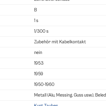
B
1 s
1/300 s
Zubehör mit Kabelkontakt
nein
1953
1959
1950-1960
Metall (Alu, Messing, Guss usw.), Bele
Kurt Tauber