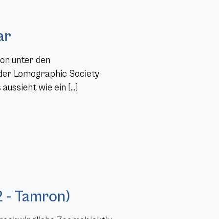
ar
ion unter den
 der Lomographic Society
 aussieht wie ein […]
 - Tamron)