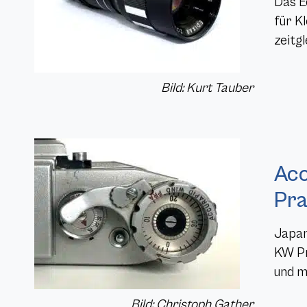
Das E
für K
zeitg
Bild: Kurt Tauber
Acc
Pra
Japan
KW Pr
und m
Bild: Christoph Gather