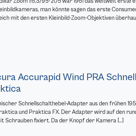
dixar Zoom 1:6,3/95-205 war 1961 das weltweit erste 
leinbildkameras, man könnte sagen das erste Consumer
leich mit den ersten Kleinbild-Zoom-Objektiven überhaup
ura Accurapid Wind PRA Schnell
ktica
ischer Schnellschalthebel-Adapter aus den frühen 19
aktica und Praktica FX. Der Adapter wird auf den ru
it Schrauben fixiert. Da der Knopf der Kamera […]