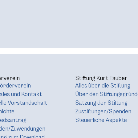
rverein
Stiftung Kurt Tauber
örderverein
Alles über die Stiftung
les und Kontakt
Über den Stiftungsgründ
lle Vorstandschaft
Satzung der Stiftung
hichte
Zustiftungen/Spenden
iedsantrag
Steuerliche Aspekte
den/Zuwendungen
ung zum Download