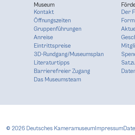
Museum
Förde
Kontakt
Der F
Öffnungszeiten
Forma
Gruppenführungen
Aktue
Anreise
Gesc
Eintrittspreise
Mitgl
3D-Rundgang/Museumsplan
Spen
Literaturtipps
Satz
Barrierefreier Zugang
Daten
Das Museumsteam
© 2026 Deutsches Kameramuseum
Impressum
Date