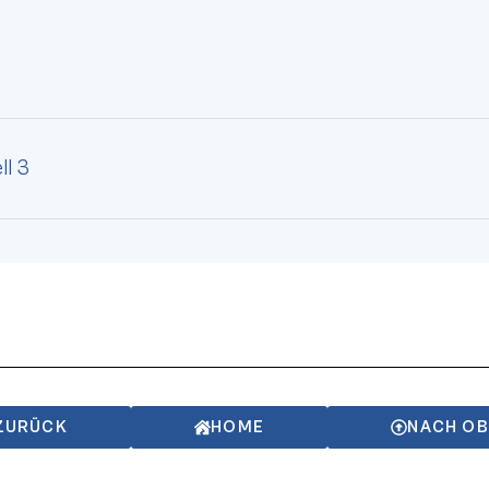
ll 3
ZURÜCK
HOME
NACH O