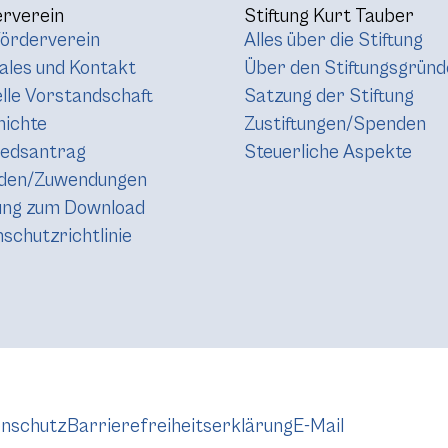
rverein
Stiftung Kurt Tauber
örderverein
Alles über die Stiftung
les und Kontakt
Über den Stiftungsgründ
lle Vorstandschaft
Satzung der Stiftung
hichte
Zustiftungen/Spenden
iedsantrag
Steuerliche Aspekte
den/Zuwendungen
ung zum Download
schutzrichtlinie
nschutz
Barrierefreiheitserklärung
E-Mail