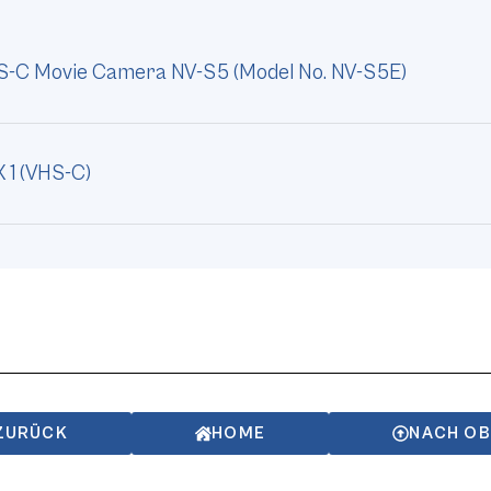
S-C Movie Camera NV-S5 (Model No. NV-S5E)
 1 (VHS-C)
ZURÜCK
HOME
NACH O