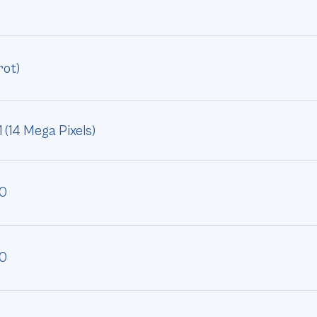
rot)
(14 Mega Pixels)
10
10