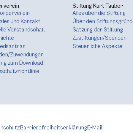
rverein
Stiftung Kurt Tauber
örderverein
Alles über die Stiftung
les und Kontakt
Über den Stiftungsgründ
lle Vorstandschaft
Satzung der Stiftung
hichte
Zustiftungen/Spenden
iedsantrag
Steuerliche Aspekte
den/Zuwendungen
ung zum Download
schutzrichtlinie
nschutz
Barrierefreiheitserklärung
E-Mail