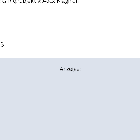
G 17 q. Objektiv: Adox-Maginon
23
Anzeige: