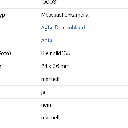
100031
yp
Messsucherkamera
Agfa, Deutschland
Agfa
Foto)
Kleinbild 135
m
24 x 36 mm
manuell
ja
nein
manuell