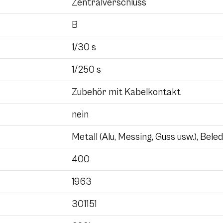
Zentralverschluss
B
1/30 s
1/250 s
Zubehör mit Kabelkontakt
nein
Metall (Alu, Messing, Guss usw.), Bele
400
1963
301151