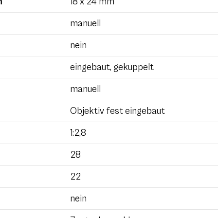
m
18 x 24 mm
manuell
nein
eingebaut, gekuppelt
manuell
Objektiv fest eingebaut
1:2,8
28
22
nein