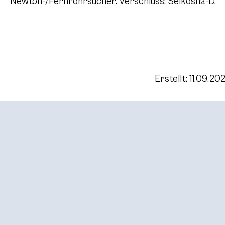
Newton-/Fernrohrsucher. Verschluss: Seikosha-D.
Erstellt: 11.09.20