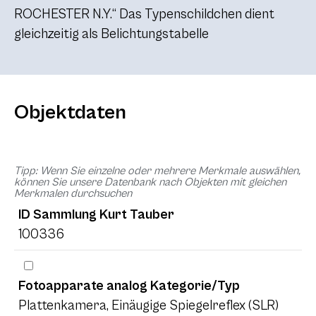
ROCHESTER N.Y.“ Das Typenschildchen dient
gleichzeitig als Belichtungstabelle
Objektdaten
Tipp: Wenn Sie einzelne oder mehrere Merkmale auswählen,
können Sie unsere Datenbank nach Objekten mit gleichen
Merkmalen durchsuchen
ID Sammlung Kurt Tauber
100336
Fotoapparate analog Kategorie/Typ
Plattenkamera, Einäugige Spiegelreflex (SLR)