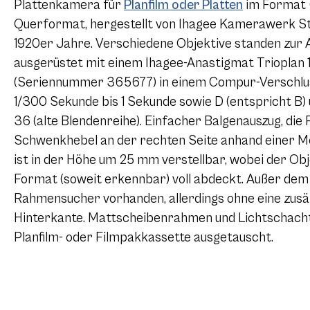
Plattenkamera für
Planfilm oder Platten
im Format
Querformat, hergestellt von Ihagee Kamerawerk St
1920er Jahre. Verschiedene Objektive standen zur 
ausgerüstet mit einem Ihagee-Anastigmat Trioplan 1
(Seriennummer 365677) in einem Compur-Verschlu
1/300 Sekunde bis 1 Sekunde sowie D (entspricht B) u
36 (alte Blendenreihe). Einfacher Balgenauszug, die
Schwenkhebel an der rechten Seite anhand einer Me
ist in der Höhe um 25 mm verstellbar, wobei der Ob
Format (soweit erkennbar) voll abdeckt. Außer dem B
Rahmensucher vorhanden, allerdings ohne eine zusä
Hinterkante. Mattscheibenrahmen und Lichtschacht 
Planfilm- oder Filmpakkassette ausgetauscht.