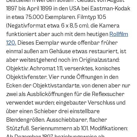
Bestsellern werden sollten“. Gebaut von August
1897 bis April 1899 in den USA bei Eastman-Kodak
in etwa 75.000 Exemplaren. Filmtyp 105
(Negativformat etwa
6 x 8,5
cm), die Kamera
funktioniert aber auch mit dem heutigen
Rollfilm
120.
Dieses Exemplar wurde offenbar früher
einmal außen am Gehäuse etwas restauriert, ist
aber weitestgehend noch im Originalzustand:
Objektiv: Achromat 1:11, versenktes, konisches
Objektivfenster. Vier runde Öffnungen in den
Ecken der Objektivstandarte, von denen aber nur
zwei als Ausblicköffnungen für die Reflexsucher
verwendet wurden; eingebauter Verschluss und
über einen Schieber drei einstellbare
Blendengrößen. Ausschiebbarer, flacher
Stützfuß. Seriennummern ab 101. Modifikationen: