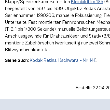
Klapp-/Spreizenkamera für den
Kleinbildfilm 135
(A
hergestellt von 1937 bis 1939. Objektiv: Kodak Anas
Seriennummer 1290206; manuelle Fokussierung, Ti
Unterseite. Fest montierter Fernrohrsucher. Mech
(T, B, 1 bis 1/300 Sekunde); manuelle Belichtungsste
Anschlussgewinde für Drahtauslöser und Stativ (3/8
montiert: Zubehörschuh (werksseitig nur zwei Sch
Blitzsynchronkontakt.
Siehe auch:
Kodak Retina I (schwarz – Nr. 141
).
Erstellt: 22.04.