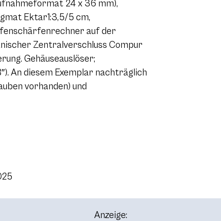
ufnahmeformat 24 x 36 mm),
tigmat Ektar1:3,5/5 cm,
efenschärfenrechner auf der
anischer Zentralverschluss Compur
uerung. Gehäuseauslöser;
″). An diesem Exemplar nachträglich
rauben vorhanden) und
2025
Anzeige: