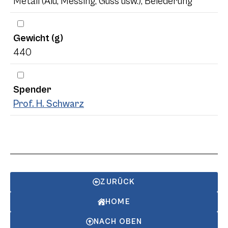
Metall (Alu, Messing, Guss usw.), Belederung
Gewicht (g)
440
Spender
Prof. H. Schwarz
ZURÜCK
HOME
NACH OBEN