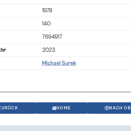
1978
140
7694917
ahr
2023
Michael Surek
ZURÜCK
HOME
NACH O