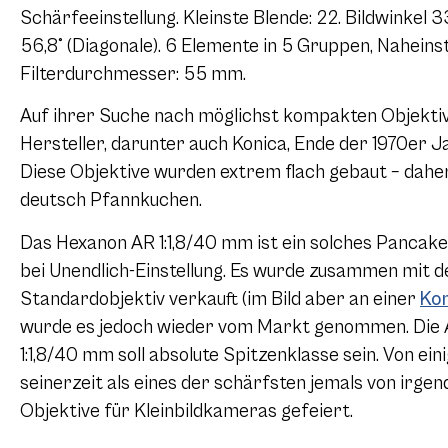
Schärfeeinstellung. Kleinste Blende: 22. Bildwinkel 33,
56,8° (Diagonale). 6 Elemente in 5 Gruppen, Naheins
Filterdurchmesser: 55 mm.
Auf ihrer Suche nach möglichst kompakten Objektiv
Hersteller, darunter auch Konica, Ende der 1970er 
Diese Objektive wurden extrem flach gebaut – dahe
deutsch Pfannkuchen.
Das Hexanon AR 1:1,8/40 mm ist ein solches Pancake
bei Unendlich-Einstellung. Es wurde zusammen mit 
Standardobjektiv verkauft (im Bild aber an einer
Kon
wurde es jedoch wieder vom Markt genommen. Die 
1:1,8/40 mm soll absolute Spitzenklasse sein. Von ei
seinerzeit als eines der schärfsten jemals von irge
Objektive für Kleinbildkameras gefeiert.