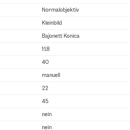
Normalobjektiv
Kleinbild
Bajonett Konica
1:1,8
40
manuell
22
45
nein
nein