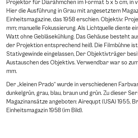
Projektor für Diarähmchen im Format 5 x 5 cm, in vi
Hier die Ausführung in Grau mit angesetztem Magazi
Einheitsmagazine, das 1958 erschien. Objektiv: Pro
mm; manuelle Fokussierung. Als Lichtquelle diente e
Watt ohne Gebläsekühlung. Das Gehäuse besteht au
der Projektion entsprechend heiß. Die Filmbühne ist
Stativgewinde eingelassen, Der Objektivträger bes
Austauschen des Objektivs. Verwendbar war so zum 
mm.
Der „kleinen Prado“ wurde in verschiedenen Farbvari
dunkelgrün, grau, blau, braun und grün. Zu dieser Se
Magazinansätze angeboten: Airequpt (USA) 1955, Br
Einheitsmagazin 1958 (im Bild).