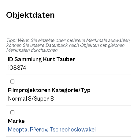
Objektdaten
Tipp: Wenn Sie einzelne oder mehrere Merkmale auswählen,
können Sie unsere Datenbank nach Objekten mit gleichen
Merkmalen durchsuchen
ID Sammlung Kurt Tauber
103374
Filmprojektoren Kategorie/Typ
Normal 8/Super 8
Marke
Meopta, Přerov, Tschechoslowakei