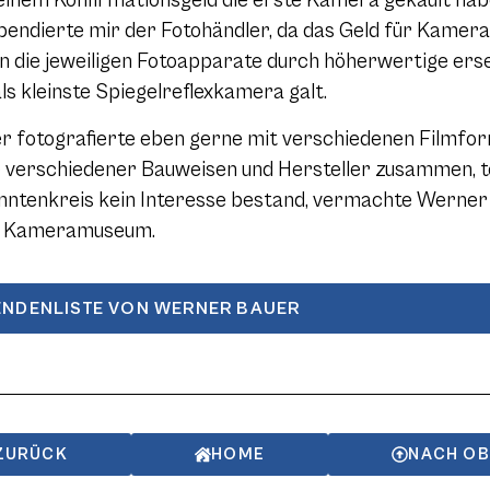
einem Konfirmationsgeld die erste Kamera gekauft habe 
spendierte mir der Fotohändler, da das Geld für Kamera
en die jeweiligen Fotoapparate durch höherwertige ers
ls kleinste Spiegelreflexkamera galt.
r fotografierte eben gerne mit verschiedenen Filmfor
verschiedener Bauweisen und Hersteller zusammen, teil
nntenkreis kein Interesse bestand, vermachte Werner 
n Kameramuseum.
ENDENLISTE VON WERNER BAUER
ZURÜCK
HOME
NACH O