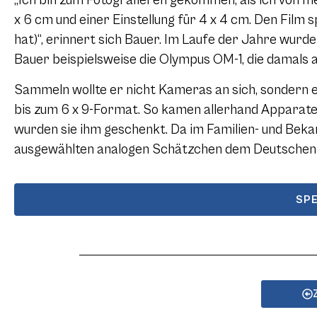
„Ich bin zum Fotografieren gekommen, als ich von m
x 6 cm und einer Einstellung für 4 x 4 cm. Den Film 
hat)“, erinnert sich Bauer. Im Laufe der Jahre wurd
Bauer beispielsweise die Olympus OM-1, die damals a
Sammeln wollte er nicht Kameras an sich, sondern e
bis zum 6 x 9-Format. So kamen allerhand Apparate 
wurden sie ihm geschenkt. Da im Familien- und Beka
ausgewählten analogen Schätzchen dem Deutsche
SP