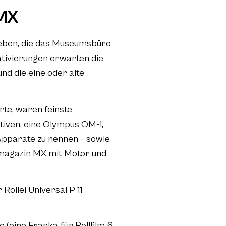
 MX
ieben, die das Museumsbüro
tivierungen erwarten die
 die eine oder alte
rte, waren feinste
iven, eine Olympus OM-1,
e Apparate zu nennen – sowie
mmagazin MX mit Motor und
ollei Universal P 11