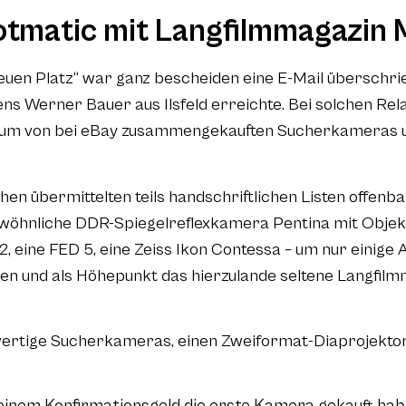
otmatic mit Langfilmmagazin
neuen Platz“ war ganz bescheiden eine E-Mail überschr
 Werner Bauer aus Ilsfeld erreichte. Bei solchen Rela
um von bei eBay zusammengekauften Sucherkameras und
 übermittelten teils handschriftlichen Listen offenba
ewöhnliche DDR-Spiegelreflexkamera Pentina mit Objekt
 2, eine FED 5, eine Zeiss Ikon Contessa – um nur einig
ren und als Höhepunkt das hierzulande seltene Langfil
wertige Sucherkameras, einen Zweiformat-Diaprojektor R