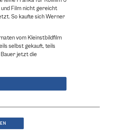
(eine Franka für Rollfilm 6
 und Film nicht gereicht
etzt. So kaufte sich Werner
maten vom Kleinstbildfilm
s selbst gekauft, teils
Bauer jetzt die
BEN