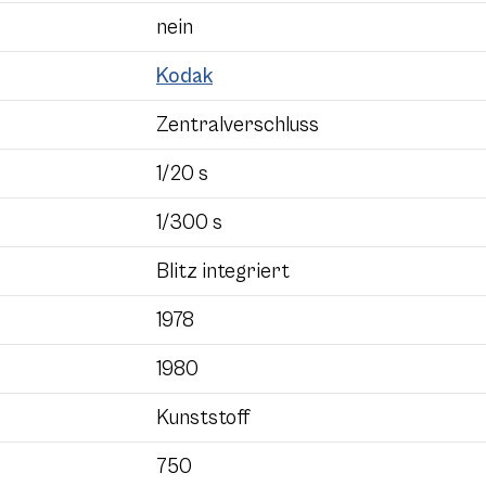
nein
Kodak
Zentralverschluss
1/20 s
1/300 s
Blitz integriert
1978
1980
Kunststoff
750