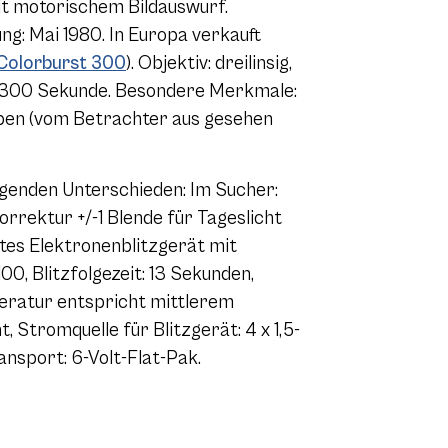
t motorischem Bildauswurf.
ng: Mai 1980. In Europa verkauft
Colorburst 300
). Objektiv: dreilinsig,
s 1/300 Sekunde. Besondere Merkmale:
eben (vom Betrachter aus gesehen
olgenden Unterschieden: Im Sucher:
rrektur +/-1 Blende für Tageslicht
utes Elektronenblitzgerät mit
100, Blitzfolgezeit: 13 Sekunden,
peratur entspricht mittlerem
, Stromquelle für Blitzgerät: 4 x 1,5-
ansport: 6-Volt-Flat-Pak.