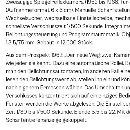
Zweiäugige Spiegelreflexkamera (1962 bis 1968) für
(Aufnahmeformat
6 x 6
cm). Manuelle Scharfstellun
Wechselsucher, wechselbare Einstellscheibe, mecha
schnellste Verschlusszeit 1/500 Sekunde, Integralm
Belichtungssteuerung und Programmautomatik. Obj
1:3,5/75 mm. Gebaut in 12.600 Stück.
Aus dem Prospekt 1962: „Der neue Weg: zwei Kameras 
wie jeder sie kennt. Dazu eine automatische Rollei. 
man den Belichtungsautomaten, im anderen Fall eine 
lesen den Belichtungswert ab, stellen ihn ein und kö
nach eigenem Ermessen wählen. Das Umschalten und
Verschlusses konzentriert sich auf ein einziges B
Fenster werden die Werte abgelesen. Die Einstellber
Zeit 1/30 bis 1/500 Sekunde, Blende 3,5 bis 22. Mit d
Schärfentiefenanzeige gekuppelt.