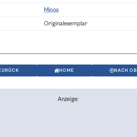
Minox
Originalexemplar
ZURÜCK
HOME
NACH O
Anzeige: