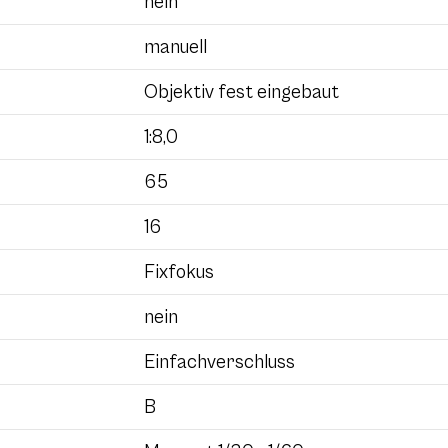
nein
manuell
Objektiv fest eingebaut
1:8,0
65
16
Fixfokus
nein
Einfachverschluss
B