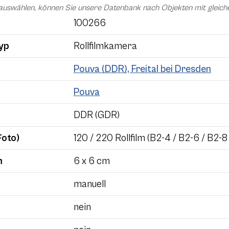
auswählen, können Sie unsere Datenbank nach Objekten mit glei
100266
yp
Rollfilmkamera
Pouva (DDR), Freital bei Dresden
Pouva
DDR (GDR)
Foto)
120 / 220 Rollfilm (B2-4 / B2-6 / B2-8
m
6 x 6 cm
manuell
nein