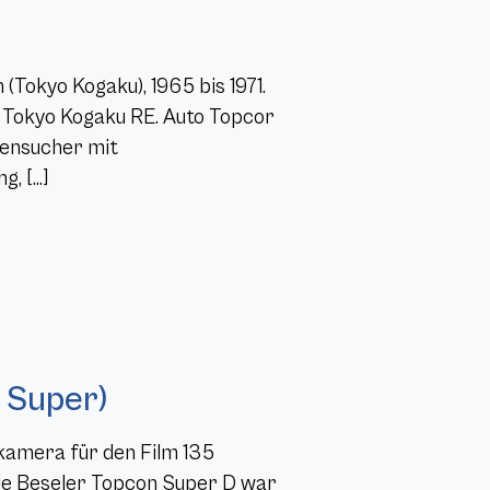
Tokyo Kogaku), 1965 bis 1971.
v Tokyo Kogaku RE. Auto Topcor
mensucher mit
g, […]
 Super)
kamera für den Film 135
 Die Beseler Topcon Super D war