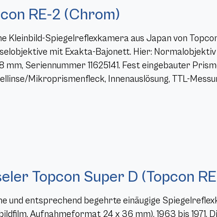
con RE-2 (Chrom)
e Kleinbild-Spiegelreflexkamera aus Japan von Topcon (
elobjektive mit Exakta-Bajonett. Hier: Normalobjekti
/58 mm, Seriennummer 11625141. Fest eingebauter Pris
ellinse/Mikroprismenfleck, Innenauslösung, TTL-Messun
eler Topcon Super D (Topcon RE
ne und entsprechend begehrte einäugige Spiegelreflex
nbildfilm, Aufnahmeformat 24 x 36 mm), 1963 bis 1971.