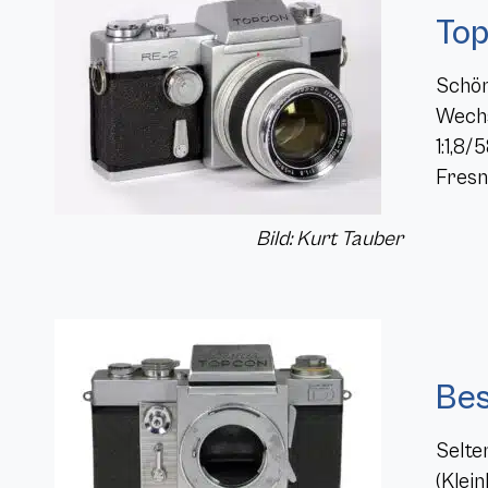
Top
Schön
Wechs
1:1,8
Fresn
Bild: Kurt Tauber
Bes
Selte
(Klei